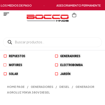
MEDIOS DE PAGO
·
ASESORAMIENTO PERMANENTE
REPUESTOS
GENERADORES
MOTORES
ELECTROBOMBA
SOLAR
JARDÍN
HOME PAGE
/
GENERADORES
/
DIESEL
/
GENERADOR
AGROLUZ 95KVA 380V DIESEL