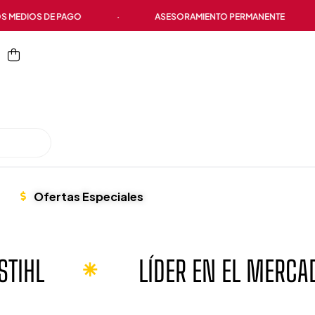
PAGO
·
ASESORAMIENTO PERMANENTE
·
PRO
Ofertas Especiales
R EN EL MERCADO
LAS ME