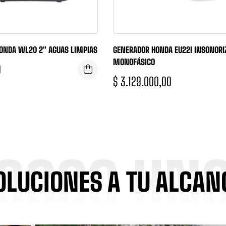
NDA WL20 2″ AGUAS LIMPIAS
GENERADOR HONDA EU22I INSONORI
MONOFÁSICO
0
$
3.129.000,00
OCCO HN
OLUCIONES A TU ALCAN