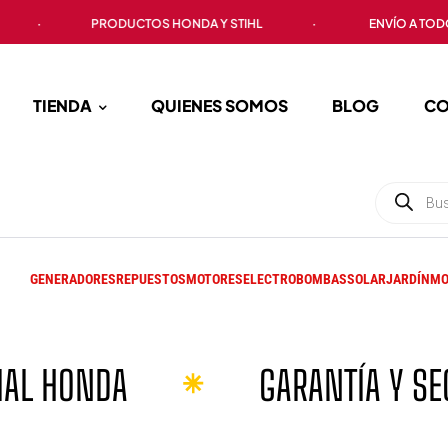
PRODUCTOS HONDA Y STIHL
·
ENVÍO A TODO EL PAIS
TIENDA
QUIENES SOMOS
BLOG
CO
GENERADORES
REPUESTOS
MOTORES
ELECTROBOMBAS
SOLAR
JARDÍN
MO
GARANTÍA Y SEGURIDAD
CO