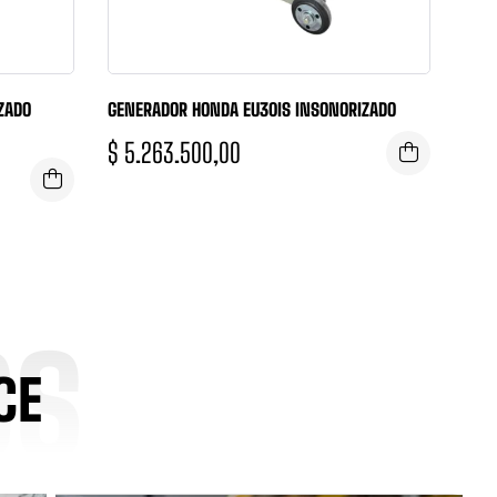
ZADO
GENERADOR HONDA EU30IS INSONORIZADO
$
5.263.500,00
OS
CE