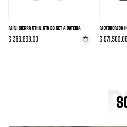
MINI SIERRA STIHL GTA 26 SET A BATERIA
MOTOBOMBA HO
$
386.668,00
$
971.500,0
B
S