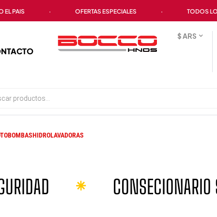
·
OFERTAS ESPECIALES
·
TODOS LOS MEDIOS DE 
$ ARS
NTACTO
TOBOMBAS
HIDROLAVADORAS
NSECIONARIO STIHL
LÍDE