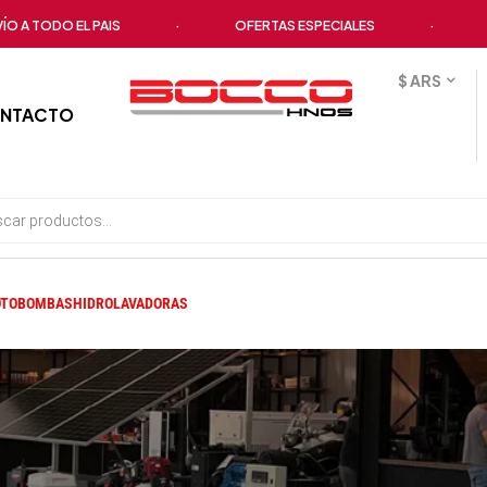
TODO EL PAIS
·
OFERTAS ESPECIALES
·
TODO
$ ARS
NTACTO
TOBOMBAS
HIDROLAVADORAS