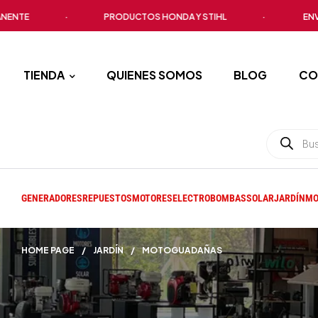
E
·
PRODUCTOS HONDA Y STIHL
·
ENVÍO A 
TIENDA
QUIENES SOMOS
BLOG
CO
GENERADORES
REPUESTOS
MOTORES
ELECTROBOMBAS
SOLAR
JARDÍN
MO
HOME PAGE
/
JARDÍN
/
MOTOGUADAÑAS