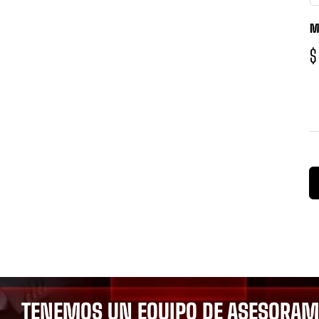
M
$
TENEMOS UN EQUIPO DE ASESORAMI