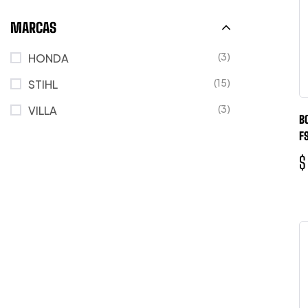
MARCAS
(3)
HONDA
(15)
STIHL
(3)
VILLA
B
F
$