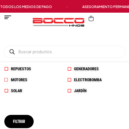
ODOS LOS MEDIOS DE PAGO
·
ASESORAMIENTO PERMANEN
REPUESTOS
GENERADORES
MOTORES
ELECTROBOMBA
SOLAR
JARDÍN
FILTRAR