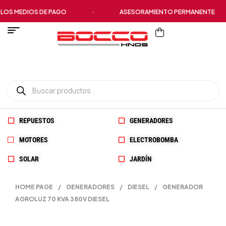
MEDIOS DE PAGO
·
ASESORAMIENTO PERMANENTE
REPUESTOS
GENERADORES
MOTORES
ELECTROBOMBA
SOLAR
JARDÍN
HOME PAGE
/
GENERADORES
/
DIESEL
/
GENERADOR
AGROLUZ 70 KVA 380V DIESEL