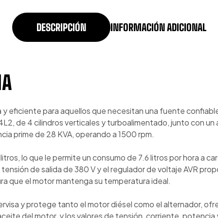
DESCRIPCIÓN
INFORMACIÓN ADICIONAL
MA
 y eficiente para aquellos que necesitan una fuente confiable
L2, de 4 cilindros verticales y turboalimentado, junto con u
cia prime de 28 KVA, operando a 1500 rpm.
ros, lo que le permite un consumo de 7.6 litros por hora a car
tensión de salida de 380 V y el regulador de voltaje AVR prop
gura que el motor mantenga su temperatura ideal.
visa y protege tanto el motor diésel como el alternador, ofrec
 aceite del motor, y los valores de tensión, corriente, potenc