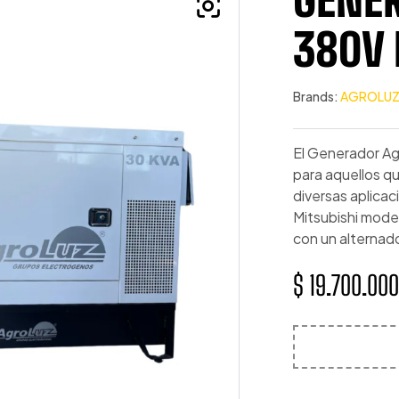
380V 
Brands:
AGROLU
El Generador Agr
para aquellos q
diversas aplicac
Mitsubishi model
con un alternad
$
19.700.000