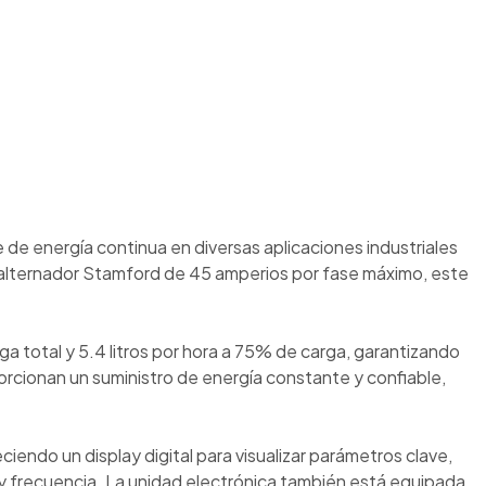
 de energía continua en diversas aplicaciones industriales
n alternador Stamford de 45 amperios por fase máximo, este
ga total y 5.4 litros por hora a 75% de carga, garantizando
orcionan un suministro de energía constante y confiable,
iendo un display digital para visualizar parámetros clave,
ia y frecuencia. La unidad electrónica también está equipada