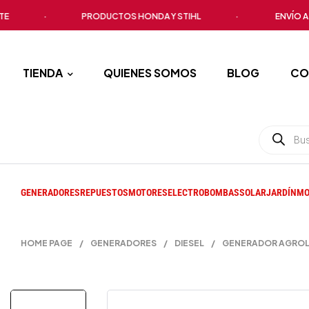
·
PRODUCTOS HONDA Y STIHL
·
ENVÍO A TODO 
TIENDA
QUIENES SOMOS
BLOG
CO
GENERADORES
REPUESTOS
MOTORES
ELECTROBOMBAS
SOLAR
JARDÍN
MO
HOME PAGE
/
GENERADORES
/
DIESEL
/
GENERADOR AGROLU