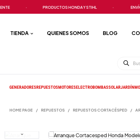
TE
·
PRODUCTOS HONDA Y STIHL
·
ENVÍO A 
TIENDA
QUIENES SOMOS
BLOG
CO
GENERADORES
REPUESTOS
MOTORES
ELECTROBOMBAS
SOLAR
JARDÍN
MO
HOME PAGE
/
REPUESTOS
/
REPUESTOS CORTACÉSPED
/
A