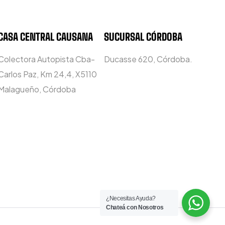
CASA CENTRAL CAUSANA
SUCURSAL CÓRDOBA
Colectora Autopista Cba-
Ducasse 620, Córdoba.
Carlos Paz, Km 24,4, X5110
Malagueño, Córdoba
¿Necesitas Ayuda?
Chateá con Nosotros