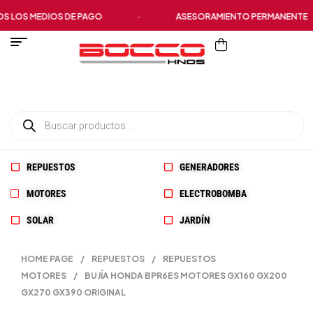
LOS MEDIOS DE PAGO
·
ASESORAMIENTO PERMANENTE
REPUESTOS
GENERADORES
MOTORES
ELECTROBOMBA
SOLAR
JARDÍN
HOME PAGE
/
REPUESTOS
/
REPUESTOS
MOTORES
/
BUJÍA HONDA BPR6ES MOTORES GX160 GX200
GX270 GX390 ORIGINAL