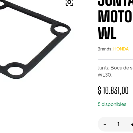
MOTO
WL
Brands:
HONDA
Junta Boca de s
WL30.
$
16.831,00
5 disponibles
-