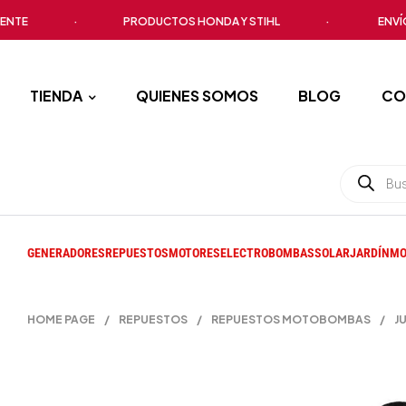
E
·
PRODUCTOS HONDA Y STIHL
·
ENVÍO A T
TIENDA
QUIENES SOMOS
BLOG
CO
GENERADORES
REPUESTOS
MOTORES
ELECTROBOMBAS
SOLAR
JARDÍN
MO
HOME PAGE
/
REPUESTOS
/
REPUESTOS MOTOBOMBAS
/
J