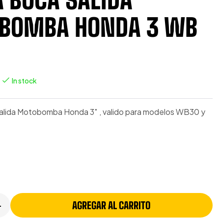
BOMBA HONDA 3 WB
In stock
alida Motobomba Honda 3″ , valido para modelos WB30 y
AGREGAR AL CARRITO
+