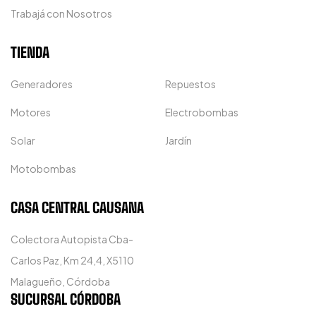
Trabajá con Nosotros
TIENDA
Generadores
Repuestos
Motores
Electrobombas
Solar
Jardín
Motobombas
CASA CENTRAL CAUSANA
Colectora Autopista Cba-
Carlos Paz, Km 24,4, X5110
Malagueño, Córdoba
SUCURSAL CÓRDOBA