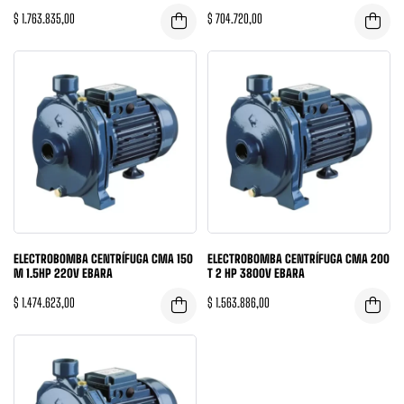
$
1.763.835,00
$
704.720,00
ELECTROBOMBA CENTRÍFUGA CMA 150
ELECTROBOMBA CENTRÍFUGA CMA 200
M 1.5HP 220V EBARA
T 2 HP 3800V EBARA
$
1.474.623,00
$
1.563.886,00