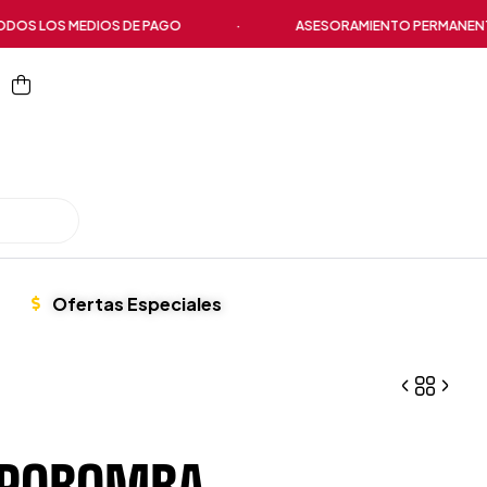
LOS MEDIOS DE PAGO
·
ASESORAMIENTO PERMANENTE
Ofertas Especiales
TROBOMBA
$
804.105,00
$
1.069.369,00