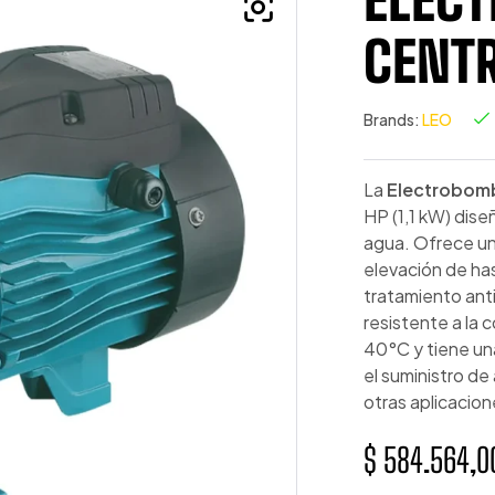
CENTR
Brands:
LEO
La
Electrobom
HP (1,1 kW) dise
agua. Ofrece un
elevación de ha
tratamiento anti
resistente a la
40°C y tiene un
el suministro de
otras aplicacion
$
584.564,0