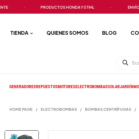
·
PRODUCTOS HONDA Y STIHL
·
ENVÍO A TO
TIENDA
QUIENES SOMOS
BLOG
CO
GENERADORES
REPUESTOS
MOTORES
ELECTROBOMBAS
SOLAR
JARDÍN
MO
HOME PAGE
/
ELECTROBOMBAS
/
BOMBAS CENTRÍFUGAS
/