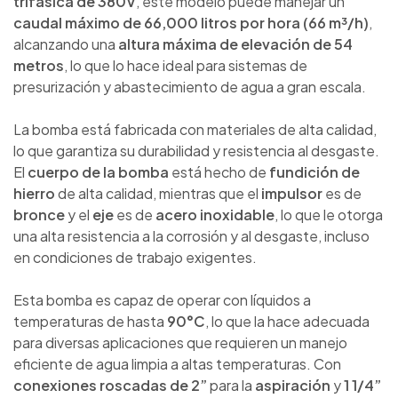
trifásica de 380V
, este modelo puede manejar un
caudal máximo de 66,000 litros por hora (66 m³/h)
,
alcanzando una
altura máxima de elevación de 54
metros
, lo que lo hace ideal para sistemas de
presurización y abastecimiento de agua a gran escala.
La bomba está fabricada con materiales de alta calidad,
lo que garantiza su durabilidad y resistencia al desgaste.
El
cuerpo de la bomba
está hecho de
fundición de
hierro
de alta calidad, mientras que el
impulsor
es de
bronce
y el
eje
es de
acero inoxidable
, lo que le otorga
una alta resistencia a la corrosión y al desgaste, incluso
en condiciones de trabajo exigentes.
Esta bomba es capaz de operar con líquidos a
temperaturas de hasta
90°C
, lo que la hace adecuada
para diversas aplicaciones que requieren un manejo
eficiente de agua limpia a altas temperaturas. Con
conexiones roscadas de 2”
para la
aspiración
y
1 1/4”