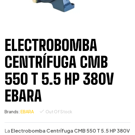
ELECTROBOMBA
CENTRÍFUGA CMB
550 T 5.5 HP 380V
EBARA
Brands:
EBARA
Out Of Stock
La
Electrobomba Centrífuga CMB 550 T 5.5 HP 380V