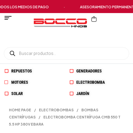
S LOS MEDIOS DE PAGO
·
ASESORAMIENTO PERMANENTE
REPUESTOS
GENERADORES
MOTORES
ELECTROBOMBA
SOLAR
JARDÍN
HOME PAGE
/
ELECTROBOMBAS
/
BOMBAS
CENTRÍFUGAS
/
ELECTROBOMBA CENTRÍFUGA CMB 550 T
5.5 HP 380V EBARA