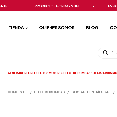
·
PRODUCTOS HONDA Y STIHL
·
ENVÍO A TO
TIENDA
QUIENES SOMOS
BLOG
CO
GENERADORES
REPUESTOS
MOTORES
ELECTROBOMBAS
SOLAR
JARDÍN
MO
HOME PAGE
/
ELECTROBOMBAS
/
BOMBAS CENTRÍFUGAS
/