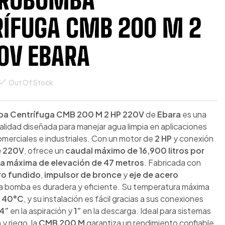
ÍFUGA CMB 200 M 2
0V EBARA
Out Of Stock
ba Centrífuga CMB 200 M 2 HP 220V
de
Ebara
es una
alidad diseñada para manejar agua limpia en aplicaciones
omerciales e industriales. Con un motor de
2 HP
y conexión
e 220V
, ofrece un
caudal máximo de 16,900 litros por
ra máxima de elevación de 47 metros
. Fabricada con
ro fundido
,
impulsor de bronce
y
eje de acero
ta bomba es duradera y eficiente. Su temperatura máxima
s
40°C
, y su instalación es fácil gracias a sus conexiones
/4”
en la aspiración y
1”
en la descarga. Ideal para sistemas
 y riego, la
CMB 200 M
garantiza un rendimiento confiable