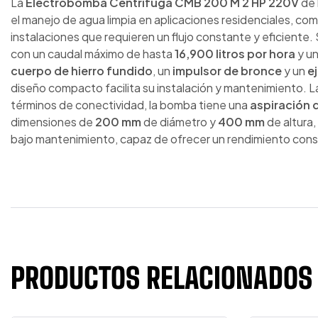
La
Electrobomba Centrífuga CMB 200 M 2 HP 220V
de 
el manejo de agua limpia en aplicaciones residenciales, com
instalaciones que requieren un flujo constante y eficiente
con un caudal máximo de hasta
16,900 litros por hora
y un
cuerpo de hierro fundido
, un
impulsor de bronce
y un
e
diseño compacto facilita su instalación y mantenimiento. 
términos de conectividad, la bomba tiene una
aspiración d
dimensiones de
200 mm
de diámetro y
400 mm
de altura,
bajo mantenimiento, capaz de ofrecer un rendimiento cons
PRODUCTOS RELACIONADOS