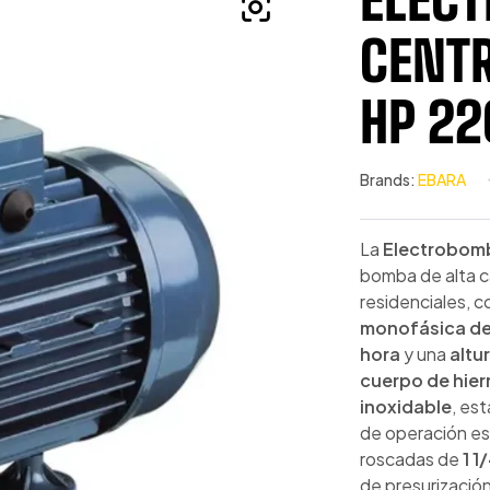
CENTR
HP 22
Brands:
EBARA
La
Electrobom
bomba de alta c
residenciales, c
monofásica d
hora
y una
altu
cuerpo de hier
inoxidable
, es
de operación e
roscadas de
1 1
de presurización