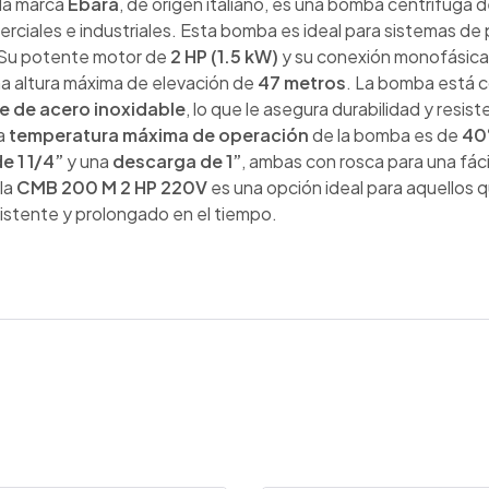
la marca
Ebara
, de origen italiano, es una bomba centrífuga 
erciales e industriales. Esta bomba es ideal para sistemas de
. Su potente motor de
2 HP (1.5 kW)
y su conexión monofásic
a altura máxima de elevación de
47 metros
. La bomba está c
je de acero inoxidable
, lo que le asegura durabilidad y resi
La
temperatura máxima de operación
de la bomba es de
40
e 1 1/4”
y una
descarga de 1”
, ambas con rosca para una fác
 la
CMB 200 M 2 HP 220V
es una opción ideal para aquellos 
istente y prolongado en el tiempo.