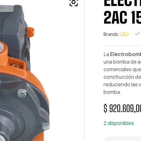
2AC 1
Brands:
LEO
La
Electrobom
una bomba de ag
comerciales que
construcción d
reduciendo las v
bomba.
$
920.609,0
2 disponibles