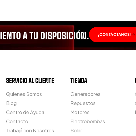
ENTO A TU DISPOSICIÓN.
¡CONTÁCTANOS!
SERVICIO AL CLIENTE
TIENDA
Quienes Somos
Generadores
Blog
Repuestos
Centro de Ayuda
Motores
Contacto
Electrobombas
Trabajá con Nosotros
Solar