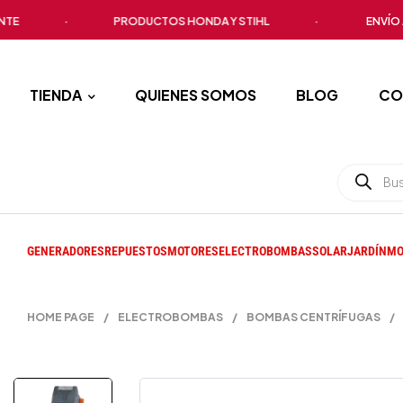
·
PRODUCTOS HONDA Y STIHL
·
ENVÍO A TOD
TIENDA
QUIENES SOMOS
BLOG
CO
GENERADORES
REPUESTOS
MOTORES
ELECTROBOMBAS
SOLAR
JARDÍN
MO
HOME PAGE
/
ELECTROBOMBAS
/
BOMBAS CENTRÍFUGAS
/