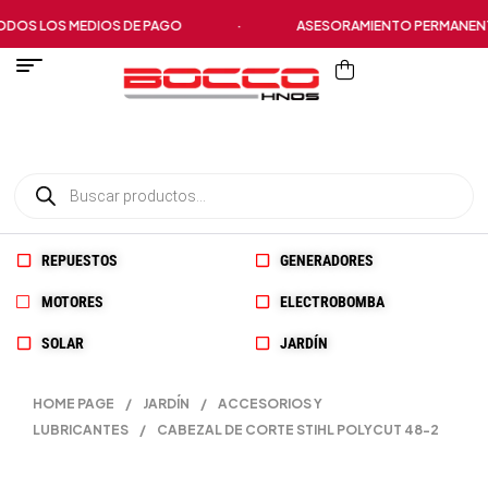
OS LOS MEDIOS DE PAGO
·
ASESORAMIENTO PERMANENTE
REPUESTOS
GENERADORES
MOTORES
ELECTROBOMBA
SOLAR
JARDÍN
HOME PAGE
/
JARDÍN
/
ACCESORIOS Y
LUBRICANTES
/
CABEZAL DE CORTE STIHL POLYCUT 48-2