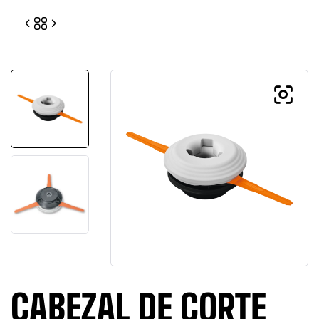
00
00
CABEZAL DE CORTE