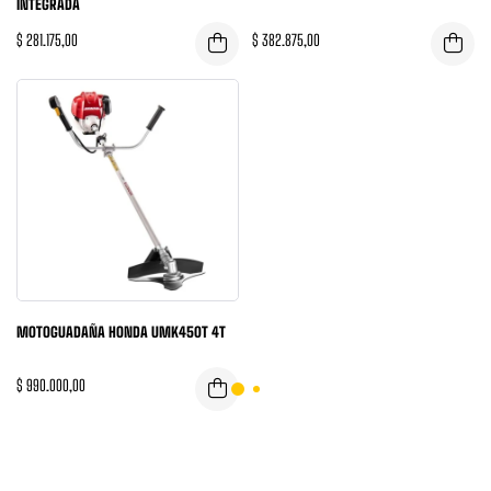
INTEGRADA
$
281.175,00
$
382.875,00
MOTOGUADAÑA HONDA UMK450T 4T
$
990.000,00