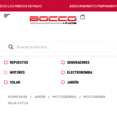
S LOS MEDIOS DE PAGO
·
ASESORAMIENTO PERMANENTE
REPUESTOS
GENERADORES
MOTORES
ELECTROBOMBA
SOLAR
JARDÍN
HOME PAGE
/
JARDÍN
/
MOTOSIERRAS
/
MOTOSIERRA
VILLA CXT26