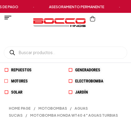
E PAGO
·
ASESORAMIENTO PERMANENTE
·
P
REPUESTOS
GENERADORES
MOTORES
ELECTROBOMBA
SOLAR
JARDÍN
HOME PAGE
/
MOTOBOMBAS
/
AGUAS
SUCIAS
/
MOTOBOMBA HONDA WT40 4″ AGUAS TURBIAS