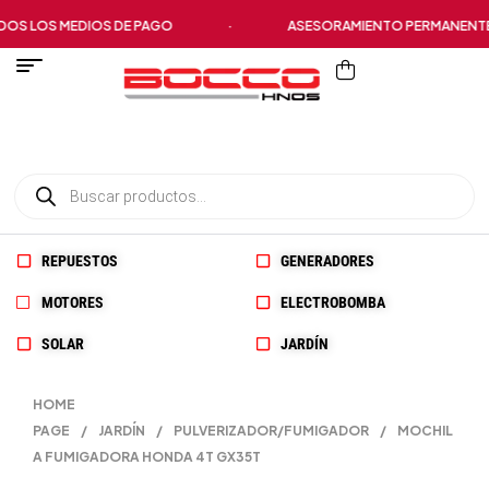
S LOS MEDIOS DE PAGO
·
ASESORAMIENTO PERMANENTE
REPUESTOS
GENERADORES
MOTORES
ELECTROBOMBA
SOLAR
JARDÍN
HOME
PAGE
/
JARDÍN
/
PULVERIZADOR/FUMIGADOR
/
MOCHIL
A FUMIGADORA HONDA 4T GX35T