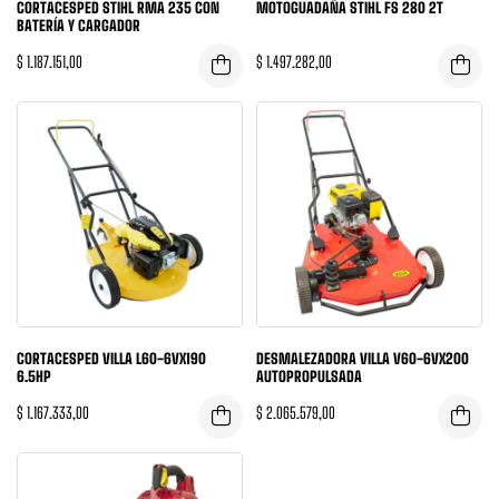
CORTACESPED STIHL RMA 235 CON
MOTOGUADAÑA STIHL FS 280 2T
BATERÍA Y CARGADOR
$
1.187.151,00
$
1.497.282,00
CORTACESPED VILLA L60-6VX190
DESMALEZADORA VILLA V60-6VX200
6.5HP
AUTOPROPULSADA
$
1.167.333,00
$
2.065.579,00