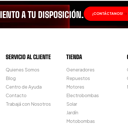
ENTO A TU DISPOSICIÓN.
¡CONTÁCTANOS!
SERVICIO AL CLIENTE
TIENDA
Quienes Somos
Generadores
Blog
Repuestos
Centro de Ayuda
Motores
Contacto
Electrobombas
Trabajá con Nosotros
Solar
Jardín
Motobombas