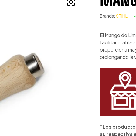
Brands:
STIHL
El Mango de Lim
facilitar el afi
proporciona mayo
prolongando la v
“Los productos
su respectiva 