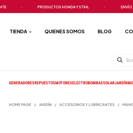
·
PRODUCTOS HONDA Y STIHL
·
ENVÍO A TOD
TIENDA
QUIENES SOMOS
BLOG
CO
GENERADORES
REPUESTOS
MOTORES
ELECTROBOMBAS
SOLAR
JARDÍN
MO
HOME PAGE
/
JARDÍN
/
ACCESORIOS Y LUBRICANTES
/
MANG