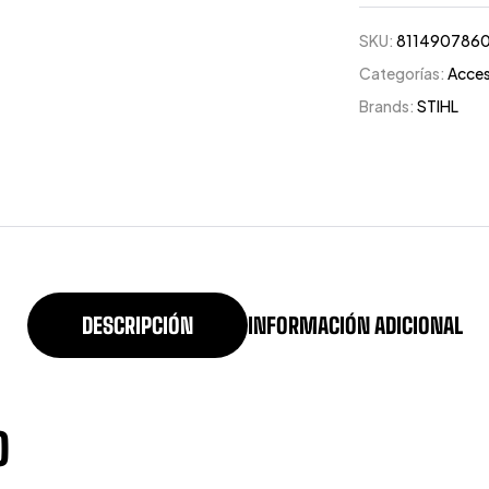
SKU:
811490786
Categorías:
Acces
Brands:
STIHL
DESCRIPCIÓN
INFORMACIÓN ADICIONAL
O