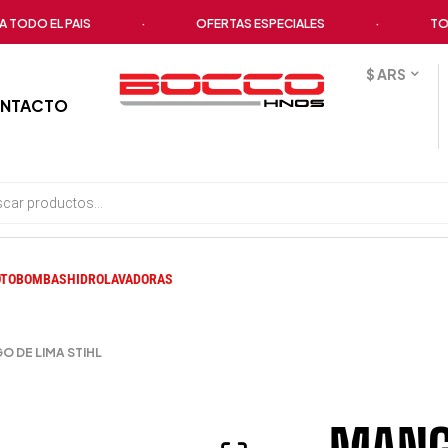
O EL PAIS
·
OFERTAS ESPECIALES
·
TODOS 
$ ARS
NTACTO
TOBOMBAS
HIDROLAVADORAS
O DE LIMA STIHL
MANGO