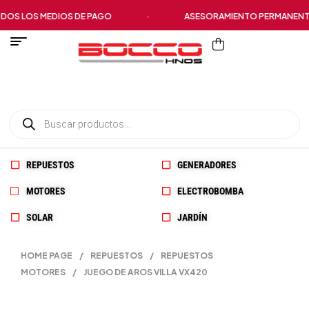
S LOS MEDIOS DE PAGO
·
ASESORAMIENTO PERMANENTE
REPUESTOS
GENERADORES
MOTORES
ELECTROBOMBA
SOLAR
JARDÍN
HOME PAGE
/
REPUESTOS
/
REPUESTOS
MOTORES
/
JUEGO DE AROS VILLA VX420