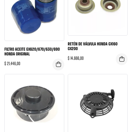
RETÉN DE VÁLVULA HONDA GX160
GX200
FILTRO ACEITE GX620/670/630/690
HONDA ORIGINAL
$
14.666,00
$
21.446,00