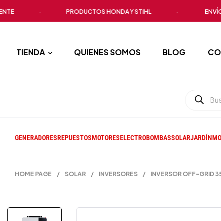
·
PRODUCTOS HONDA Y STIHL
·
ENVÍO A T
TIENDA
QUIENES SOMOS
BLOG
CO
GENERADORES
REPUESTOS
MOTORES
ELECTROBOMBAS
SOLAR
JARDÍN
MO
HOME PAGE
/
SOLAR
/
INVERSORES
/
INVERSOR OFF-GRID 