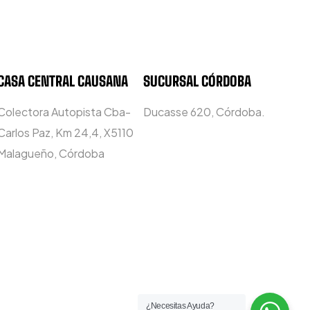
CASA CENTRAL CAUSANA
SUCURSAL CÓRDOBA
Colectora Autopista Cba-
Ducasse 620, Córdoba.
Carlos Paz, Km 24,4, X5110
Malagueño, Córdoba
¿Necesitas Ayuda?