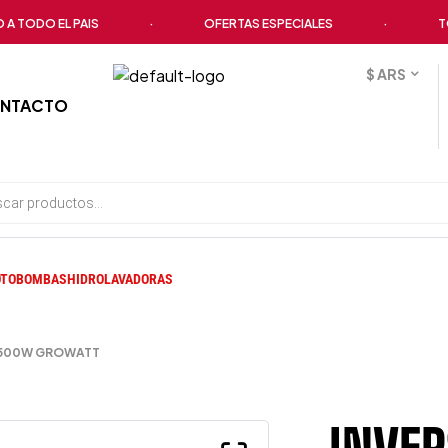
ODO EL PAIS
·
OFERTAS ESPECIALES
·
TODOS
$ ARS
NTACTO
TOBOMBAS
HIDROLAVADORAS
3500W GROWATT
INVER