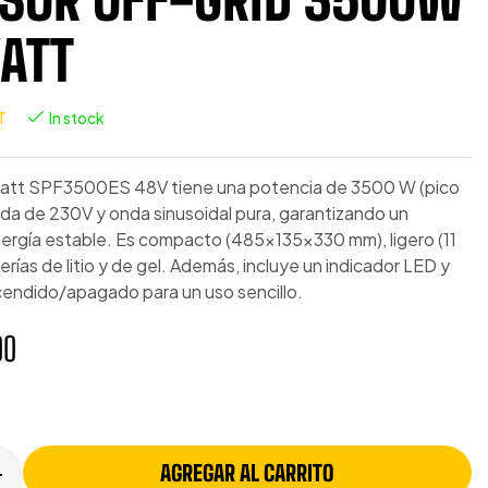
ATT
T
In stock
owatt SPF3500ES 48V tiene una potencia de 3500 W (pico
ida de 230V y onda sinusoidal pura, garantizando un
nergía estable. Es compacto (485x135x330 mm), ligero (11
erías de litio y de gel. Además, incluye un indicador LED y
endido/apagado para un uso sencillo.
00
AGREGAR AL CARRITO
+