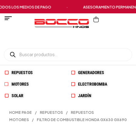
OS LOS MEDIOS DE PAGO
·
ASESORAMIENTO PERMANENTE
REPUESTOS
GENERADORES
MOTORES
ELECTROBOMBA
SOLAR
JARDÍN
HOME PAGE
/
REPUESTOS
/
REPUESTOS
MOTORES
/
FILTRO DE COMBUSTIBLE HONDA GX630 GX690