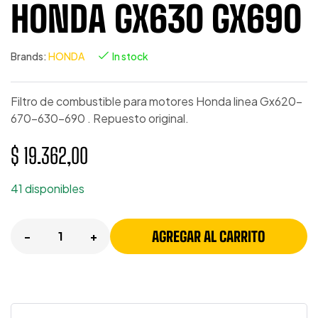
HONDA GX630 GX690
Brands:
HONDA
In stock
Filtro de combustible para motores Honda linea Gx620-
670-630-690 . Repuesto original.
$
19.362,00
41 disponibles
AGREGAR AL CARRITO
-
+