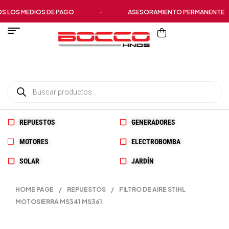
OS MEDIOS DE PAGO
·
ASESORAMIENTO PERMANENTE
REPUESTOS
GENERADORES
MOTORES
ELECTROBOMBA
SOLAR
JARDÍN
HOME PAGE
/
REPUESTOS
/
FILTRO DE AIRE STIHL
MOTOSIERRA MS341 MS361