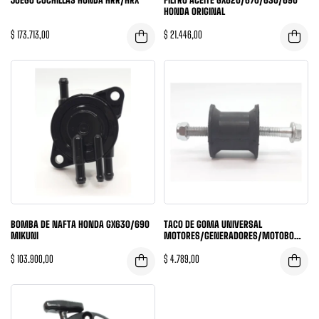
JUEGO CUCHILLAS HONDA HRR/HRX
FILTRO ACEITE GX620/670/630/690
HONDA ORIGINAL
$
173.713,00
$
21.446,00
BOMBA DE NAFTA HONDA GX630/690
TACO DE GOMA UNIVERSAL
MIKUNI
MOTORES/GENERADORES/MOTOBOMB
AS
$
103.900,00
$
4.789,00