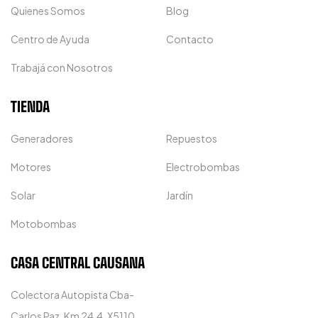
Quienes Somos
Blog
Centro de Ayuda
Contacto
Trabajá con Nosotros
TIENDA
Generadores
Repuestos
Motores
Electrobombas
Solar
Jardín
Motobombas
CASA CENTRAL CAUSANA
Colectora Autopista Cba-
Carlos Paz, Km 24,4, X5110