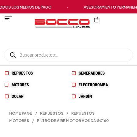
OS LOS MEDIOS DE PAGO
·
ASESORAMIENTO PERMANENTE
REPUESTOS
GENERADORES
MOTORES
ELECTROBOMBA
SOLAR
JARDÍN
HOME PAGE
/
REPUESTOS
/
REPUESTOS
MOTORES
/
FILTRO DE AIRE MOTOR HONDA GX160