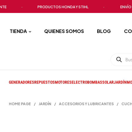
·
PRODUCTOS HONDA Y STIHL
·
ENVÍO A TO
TIENDA
QUIENES SOMOS
BLOG
CO
GENERADORES
REPUESTOS
MOTORES
ELECTROBOMBAS
SOLAR
JARDÍN
MO
HOME PAGE
/
JARDÍN
/
ACCESORIOS Y LUBRICANTES
/
CUCHI