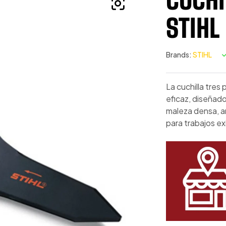
STIHL
Brands:
STIHL
La cuchilla tres
eficaz, diseñad
maleza densa, ar
para trabajos e