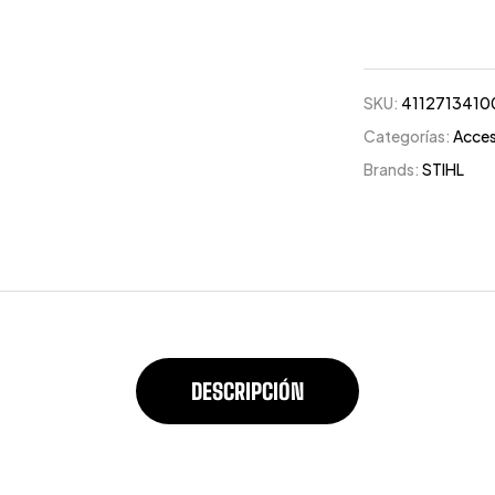
SKU:
4112713410
Categorías:
Acces
Brands:
STIHL
DESCRIPCIÓN