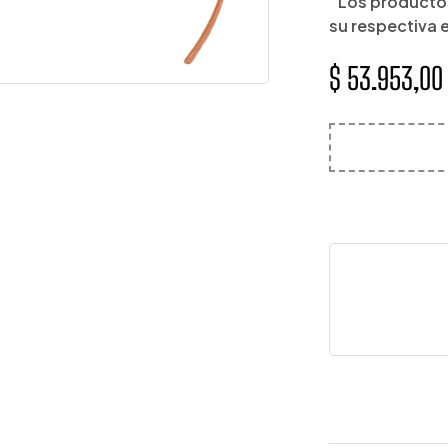
“Los productos
su respectiva 
$
53.953,00