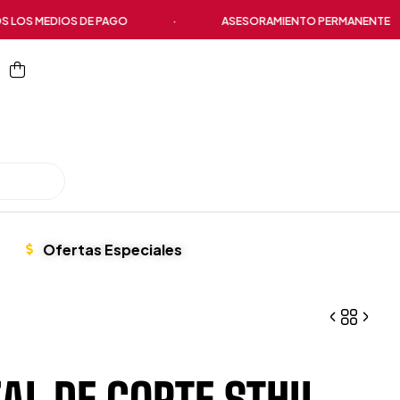
 MEDIOS DE PAGO
·
ASESORAMIENTO PERMANENTE
Ofertas Especiales
AL DE CORTE STHIL
$
$
291.580,00
479.443,88