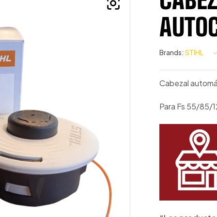
AUTOC
Brands:
STIHL
Cabezal automát
Para Fs 55/85/