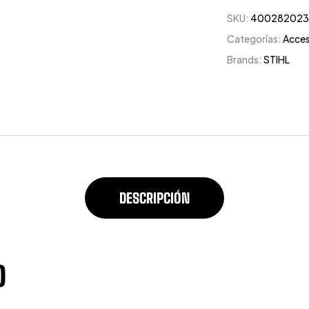
SKU:
40028202
Categorías:
Acces
Brands:
STIHL
DESCRIPCIÓN
O