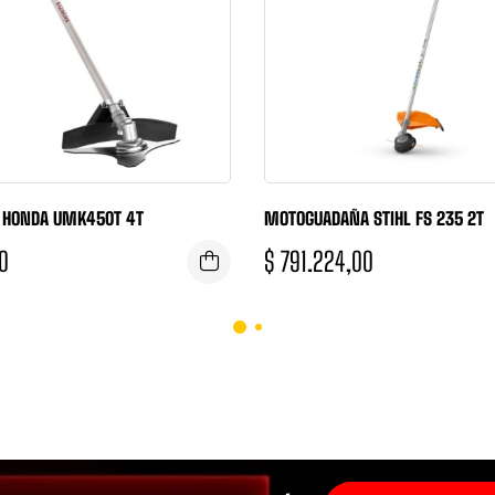
 HONDA UMK450T 4T
MOTOGUADAÑA STIHL FS 235 2T
0
$
791.224,00