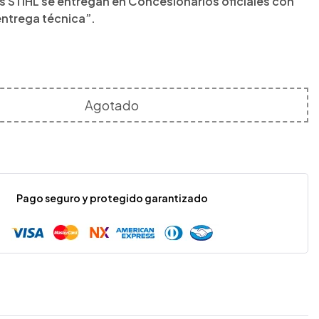
 STIHL se entregan en Concesionarios oficiales con
entrega técnica”.
Agotado
Pago seguro y protegido garantizado