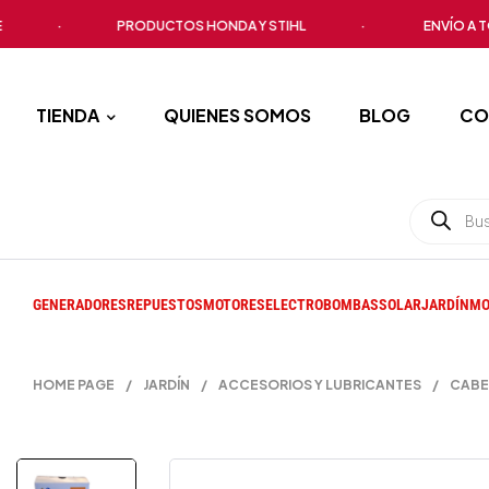
·
PRODUCTOS HONDA Y STIHL
·
ENVÍO A TODO E
TIENDA
QUIENES SOMOS
BLOG
CO
GENERADORES
REPUESTOS
MOTORES
ELECTROBOMBAS
SOLAR
JARDÍN
MO
HOME PAGE
/
JARDÍN
/
ACCESORIOS Y LUBRICANTES
/
CABE