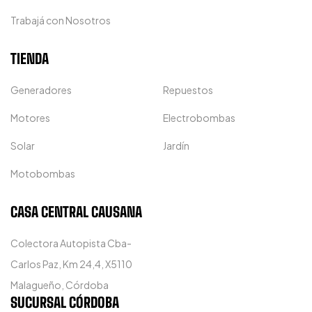
Trabajá con Nosotros
TIENDA
Generadores
Repuestos
Motores
Electrobombas
Solar
Jardín
Motobombas
CASA CENTRAL CAUSANA
Colectora Autopista Cba-
Carlos Paz, Km 24,4, X5110
Malagueño, Córdoba
SUCURSAL CÓRDOBA