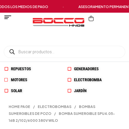
S LOS MEDIOS DE PAGO
·
ASESORAMIENTO PERMANENTE
REPUESTOS
GENERADORES
MOTORES
ELECTROBOMBA
SOLAR
JARDÍN
HOME PAGE
/
ELECTROBOMBAS
/
BOMBAS
SUMERGIBLES DE POZO
/
BOMBA SUMERGIBLE SPU4.05-
16B 2/102/6000 380V WILO