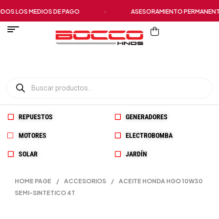
S LOS MEDIOS DE PAGO
·
ASESORAMIENTO PERMANENTE
REPUESTOS
GENERADORES
MOTORES
ELECTROBOMBA
SOLAR
JARDÍN
HOME PAGE
/
ACCESORIOS
/
ACEITE HONDA HGO 10W30
SEMI-SINTETICO 4T