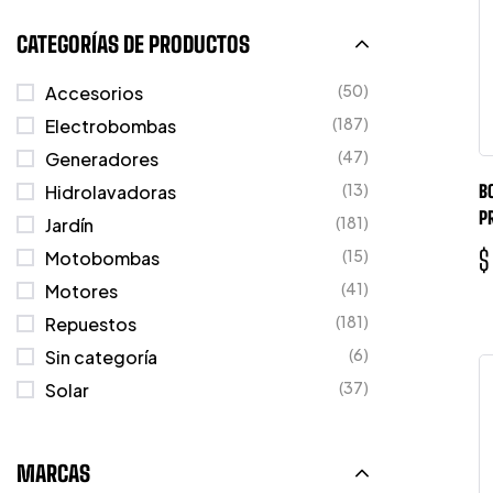
CATEGORÍAS DE PRODUCTOS
(50)
Accesorios
(187)
Electrobombas
(47)
Generadores
(13)
Hidrolavadoras
B
P
(181)
Jardín
$
(15)
Motobombas
(41)
Motores
(181)
Repuestos
(6)
Sin categoría
(37)
Solar
MARCAS