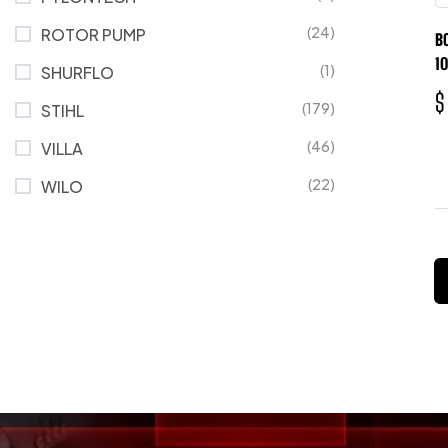
(24)
ROTOR PUMP
B
1
(1)
SHURFLO
$
(179)
STIHL
(46)
VILLA
(22)
WILO