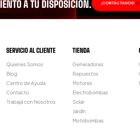
ENTO A TU DISPOSICIÓN.
¡CONTÁCTANOS!
SERVICIO AL CLIENTE
TIENDA
Quienes Somos
Generadores
Blog
Repuestos
Centro de Ayuda
Motores
Contacto
Electrobombas
Trabajá con Nosotros
Solar
Jardín
Motobombas