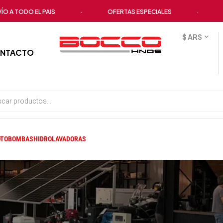
TODO EL PAIS
·
OFERTAS ESPECIALES
·
TODO
$ ARS
NTACTO
TOBOMBAS
HIDROLAVADORAS