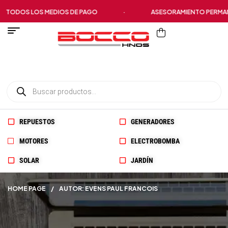
ODOS LOS MEDIOS DE PAGO
·
ASESORAMIENTO PERMANE
REPUESTOS
GENERADORES
MOTORES
ELECTROBOMBA
SOLAR
JARDÍN
HOME PAGE
/
AUTOR: EVENS PAUL FRANCOIS