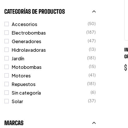
CATEGORÍAS DE PRODUCTOS
(50)
Accesorios
(187)
Electrobombas
(47)
Generadores
(13)
Hidrolavadoras
I
G
(181)
Jardín
$
(15)
Motobombas
(41)
Motores
(181)
Repuestos
(6)
Sin categoría
(37)
Solar
MARCAS