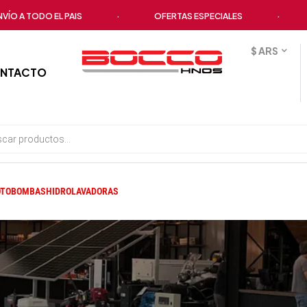
A TODO EL PAIS
·
OFERTAS ESPECIALES
·
TO
$ ARS
NTACTO
TOBOMBAS
HIDROLAVADORAS