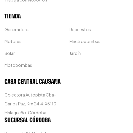
TIENDA
Generadores
Repuestos
Motores
Electrobombas
Solar
Jardín
Motobombas
CASA CENTRAL CAUSANA
Colectora Autopista Cba-
Carlos Paz, Km 24,4, X5110
Malagueño, Córdoba
SUCURSAL CÓRDOBA