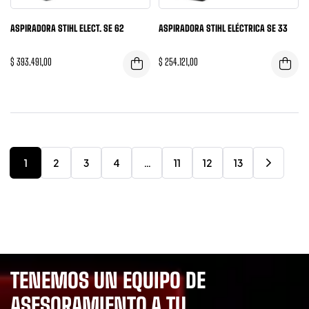
ASPIRADORA STIHL ELECT. SE 62
ASPIRADORA STIHL ELÉCTRICA SE 33
$
393.491,00
$
254.121,00
1
2
3
4
…
11
12
13
TENEMOS UN EQUIPO DE
ASESORAMIENTO A TU