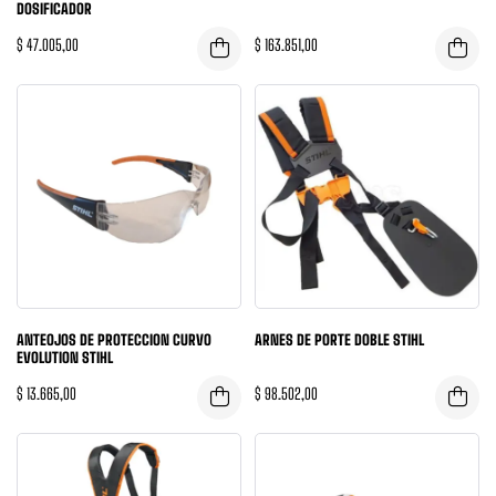
DOSIFICADOR
$
47.005,00
$
163.851,00
ANTEOJOS DE PROTECCION CURVO
ARNES DE PORTE DOBLE STIHL
EVOLUTION STIHL
$
13.665,00
$
98.502,00